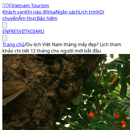
🇻🇳
Vietnam Tourism
Khách sạn
Khi nào đi
Visa
Ngân sách
Lịch trình
Di
chuyển
Ẩm thực
Bảo hiểm
EN
FR
ES
VI
IT
KO
JA
RU
Trang chủ
/
Du lịch Việt Nam tháng mấy đẹp? Lịch tham
khảo chi tiết 12 tháng cho người mới bắt đầu