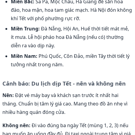
Miền Bắc:
Sa Pa, Mộc Châu, Hà Giang để săn hoa
đào, hoa mận, hoa tam giác mạch. Hà Nội đón không
khí Tết với phố phường rực rỡ.
Miền Trung:
Đà Nẵng, Hội An, Huế thời tiết mát mẻ,
ít mưa. Lễ hội pháo hoa Đà Nẵng (nếu có) thường
diễn ra vào dịp này.
Miền Nam:
Phú Quốc, Côn Đảo, miền Tây thời tiết lý
tưởng nhất trong năm.
Cảnh báo: Du lịch dịp Tết - nên và không nên
Nên:
Đặt vé máy bay và khách sạn trước ít nhất hai
tháng. Chuẩn bị tâm lý giá cao. Mang theo đồ ăn nhẹ vì
nhiều hàng quán đóng cửa.
Không nên:
Đi vào đúng ba ngày Tết (mùng 1, 2, 3) nếu
bạn muốn ăn uống đầy đủ. Đi taxi ngoài trung tâm vì giá