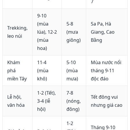
7
9-10
(mùa
5-8
Sa Pa, Hà
Trekking,
lúa), 12-2
(mưa
Giang, Cao
leo núi
(mùa
giông)
Bằng
hoa)
Khám
11-4
5-10
Mùa nước nổi
phá
(mùa
(mùa
tháng 9-11
miền Tây
khô)
mưa)
độc đáo
1-2 (Tết),
7-8
Lễ hội,
Tết đông vui
3-4 (lễ
(nóng,
văn hóa
nhưng giá cao
hội)
đông)
1-2
Tháng 9-10