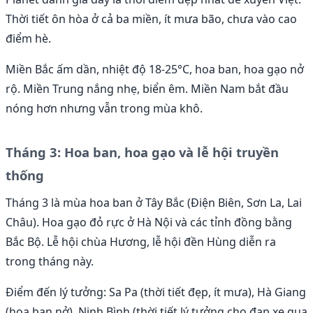
Thời tiết ôn hòa ở cả ba miền, ít mưa bão, chưa vào cao
điểm hè.
Miền Bắc ấm dần, nhiệt độ 18-25°C, hoa ban, hoa gạo nở
rộ. Miền Trung nắng nhẹ, biển êm. Miền Nam bắt đầu
nóng hơn nhưng vẫn trong mùa khô.
Tháng 3: Hoa ban, hoa gạo và lễ hội truyền
thống
Tháng 3 là mùa hoa ban ở Tây Bắc (Điện Biên, Sơn La, Lai
Châu). Hoa gạo đỏ rực ở Hà Nội và các tỉnh đồng bằng
Bắc Bộ. Lễ hội chùa Hương, lễ hội đền Hùng diễn ra
trong tháng này.
Điểm đến lý tưởng: Sa Pa (thời tiết đẹp, ít mưa), Hà Giang
(hoa ban nở), Ninh Bình (thời tiết lý tưởng cho đạp xe qua