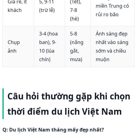
Giá rẻ, ít
5, 9-11
(Tết),
miền Trung có
khách
(trừ lễ)
7-8
rủi ro bão
(hè)
3-4 (hoa
5-8
Ánh sáng đẹp
Chụp
ban), 9-
(nắng
nhất vào sáng
ảnh
10 (lúa
gắt,
sớm và chiều
chín)
mưa)
muộn
Câu hỏi thường gặp khi chọn
thời điểm du lịch Việt Nam
Q: Du lịch Việt Nam tháng mấy đẹp nhất?