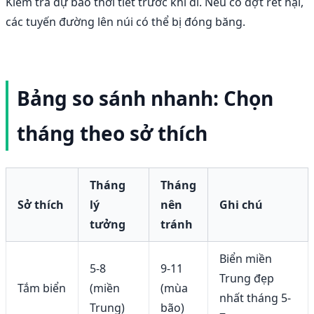
Kiểm tra dự báo thời tiết trước khi đi. Nếu có đợt rét hại,
các tuyến đường lên núi có thể bị đóng băng.
Bảng so sánh nhanh: Chọn
tháng theo sở thích
Tháng
Tháng
Sở thích
lý
nên
Ghi chú
tưởng
tránh
Biển miền
5-8
9-11
Trung đẹp
Tắm biển
(miền
(mùa
nhất tháng 5-
Trung)
bão)