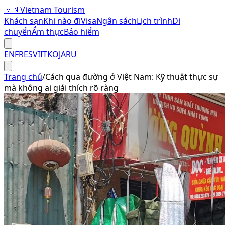
🇻🇳
Vietnam Tourism
Khách sạn
Khi nào đi
Visa
Ngân sách
Lịch trình
Di
chuyển
Ẩm thực
Bảo hiểm
EN
FR
ES
VI
IT
KO
JA
RU
Trang chủ
/
Cách qua đường ở Việt Nam: Kỹ thuật thực sự
mà không ai giải thích rõ ràng