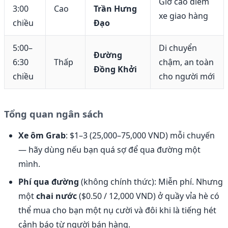
Giờ cao điểm
3:00
Cao
Trần Hưng
xe giao hàng
chiều
Đạo
5:00–
Di chuyển
Đường
6:30
Thấp
chậm, an toàn
Đồng Khởi
chiều
cho người mới
Tổng quan ngân sách
Xe ôm Grab
: $1–3 (25,000–75,000 VND) mỗi chuyến
— hãy dùng nếu bạn quá sợ để qua đường một
mình.
Phí qua đường
(không chính thức): Miễn phí. Nhưng
một
chai nước
($0.50 / 12,000 VND) ở quầy vỉa hè có
thể mua cho bạn một nụ cười và đôi khi là tiếng hét
cảnh báo từ người bán hàng.