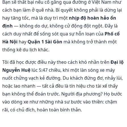
Bạn sẽ thất bại nếu cố gắng qua đường ở Việt Nam như
cách bạn làm ở quê nhà. Bí quyết không phải là dừng lại
hay tăng tốc, mà là duy trì một
nhịp độ hoàn hảo ổn
định
— không do dự, không cử động đột ngột. Đây là
cách duy nhất để sống sót qua sự hỗn loạn của
Phố cổ
Hà Nội
hay
Quận 1 Sài Gòn
mà không trở thành một
thống kê du lịch khác.
Tôi đã học được điều này theo cách khó nhằn trên
Đại lộ
Nguyễn Huệ
lúc 5:47 chiều, khi một làn sóng xe máy
nuốt chửng vạch kẻ đường. Du khách đứng đơ, nhảy lùi,
hoặc lao nhanh — tất cả đều là tín hiệu cho tài xế thấy
bạn không thể đoán trước. Người địa phương? Họ bước
vào dòng xe như những nhà sư bước vào thiền: chậm
rãi, có chủ đích, hoàn toàn bình thản.