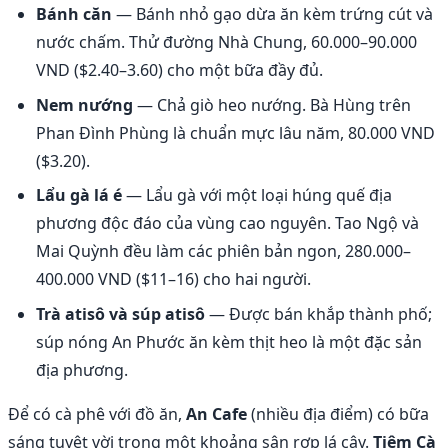
Bánh căn
— Bánh nhỏ gạo dừa ăn kèm trứng cút và
nước chấm. Thử đường Nhà Chung, 60.000–90.000
VND ($2.40–3.60) cho một bữa đầy đủ.
Nem nướng
— Chả giò heo nướng. Bà Hùng trên
Phan Đình Phùng là chuẩn mực lâu năm, 80.000 VND
($3.20).
Lẩu gà lá é
— Lẩu gà với một loại húng quế địa
phương độc đáo của vùng cao nguyên. Tao Ngộ và
Mai Quỳnh đều làm các phiên bản ngon, 280.000–
400.000 VND ($11–16) cho hai người.
Trà atisô và súp atisô
— Được bán khắp thành phố;
súp nóng An Phước ăn kèm thịt heo là một đặc sản
địa phương.
Để có cà phê với đồ ăn,
An Cafe
(nhiều địa điểm) có bữa
sáng tuyệt vời trong một khoảng sân rợp lá cây.
Tiệm Cà