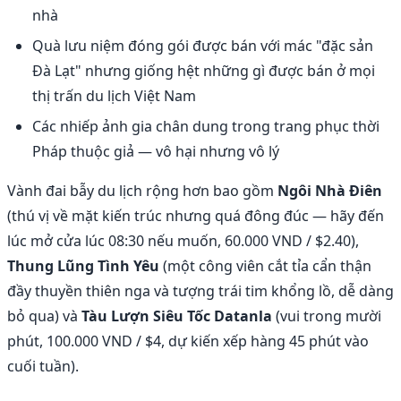
nhà
Quà lưu niệm đóng gói được bán với mác "đặc sản
Đà Lạt" nhưng giống hệt những gì được bán ở mọi
thị trấn du lịch Việt Nam
Các nhiếp ảnh gia chân dung trong trang phục thời
Pháp thuộc giả — vô hại nhưng vô lý
Vành đai bẫy du lịch rộng hơn bao gồm
Ngôi Nhà Điên
(thú vị về mặt kiến trúc nhưng quá đông đúc — hãy đến
lúc mở cửa lúc 08:30 nếu muốn, 60.000 VND / $2.40),
Thung Lũng Tình Yêu
(một công viên cắt tỉa cẩn thận
đầy thuyền thiên nga và tượng trái tim khổng lồ, dễ dàng
bỏ qua) và
Tàu Lượn Siêu Tốc Datanla
(vui trong mười
phút, 100.000 VND / $4, dự kiến xếp hàng 45 phút vào
cuối tuần).