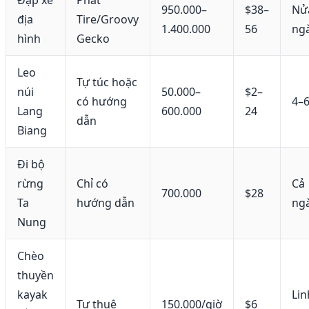
950.000–
$38–
Nử
địa
Tire/Groovy
1.400.000
56
ng
hình
Gecko
Leo
Tự túc hoặc
núi
50.000–
$2–
có hướng
4–6
Lang
600.000
24
dẫn
Biang
Đi bộ
rừng
Chỉ có
Cả
700.000
$28
Ta
hướng dẫn
ng
Nung
Chèo
thuyền
kayak
Lin
Tự thuê
150.000/giờ
$6