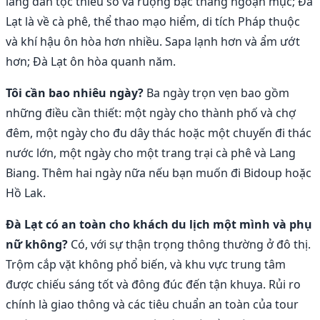
làng dân tộc thiểu số và ruộng bậc thang ngoạn mục; Đà
Lạt là về cà phê, thể thao mạo hiểm, di tích Pháp thuộc
và khí hậu ôn hòa hơn nhiều. Sapa lạnh hơn và ẩm ướt
hơn; Đà Lạt ôn hòa quanh năm.
Tôi cần bao nhiêu ngày?
Ba ngày trọn vẹn bao gồm
những điều cần thiết: một ngày cho thành phố và chợ
đêm, một ngày cho đu dây thác hoặc một chuyến đi thác
nước lớn, một ngày cho một trang trại cà phê và Lang
Biang. Thêm hai ngày nữa nếu bạn muốn đi Bidoup hoặc
Hồ Lak.
Đà Lạt có an toàn cho khách du lịch một mình và phụ
nữ không?
Có, với sự thận trọng thông thường ở đô thị.
Trộm cắp vặt không phổ biến, và khu vực trung tâm
được chiếu sáng tốt và đông đúc đến tận khuya. Rủi ro
chính là giao thông và các tiêu chuẩn an toàn của tour