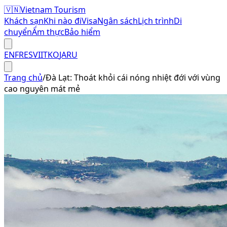
🇻🇳
Vietnam Tourism
Khách sạn
Khi nào đi
Visa
Ngân sách
Lịch trình
Di
chuyển
Ẩm thực
Bảo hiểm
EN
FR
ES
VI
IT
KO
JA
RU
Trang chủ
/
Đà Lạt: Thoát khỏi cái nóng nhiệt đới với vùng
cao nguyên mát mẻ