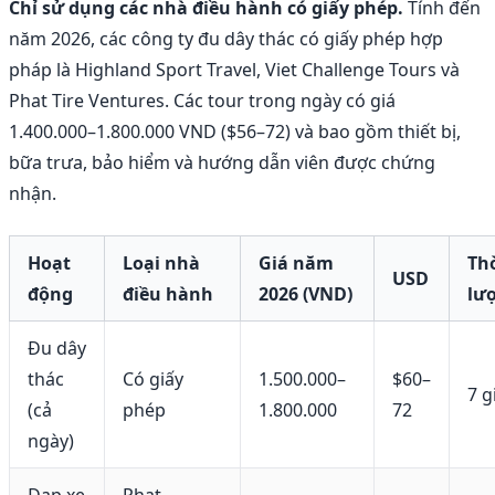
Chỉ sử dụng các nhà điều hành có giấy phép.
Tính đến
năm 2026, các công ty đu dây thác có giấy phép hợp
pháp là Highland Sport Travel, Viet Challenge Tours và
Phat Tire Ventures. Các tour trong ngày có giá
1.400.000–1.800.000 VND ($56–72) và bao gồm thiết bị,
bữa trưa, bảo hiểm và hướng dẫn viên được chứng
nhận.
Hoạt
Loại nhà
Giá năm
Th
USD
động
điều hành
2026 (VND)
lư
Đu dây
thác
Có giấy
1.500.000–
$60–
7 g
(cả
phép
1.800.000
72
ngày)
Đạp xe
Phat