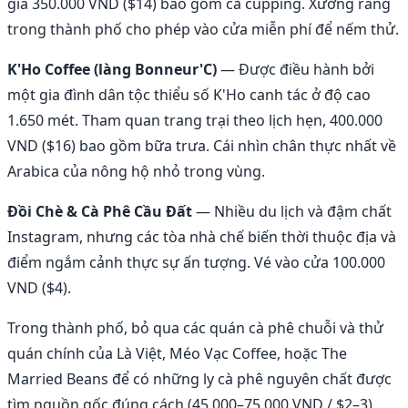
giá 350.000 VND ($14) bao gồm cả cupping. Xưởng rang
trong thành phố cho phép vào cửa miễn phí để nếm thử.
K'Ho Coffee (làng Bonneur'C)
— Được điều hành bởi
một gia đình dân tộc thiểu số K'Ho canh tác ở độ cao
1.650 mét. Tham quan trang trại theo lịch hẹn, 400.000
VND ($16) bao gồm bữa trưa. Cái nhìn chân thực nhất về
Arabica của nông hộ nhỏ trong vùng.
Đồi Chè & Cà Phê Cầu Đất
— Nhiều du lịch và đậm chất
Instagram, nhưng các tòa nhà chế biến thời thuộc địa và
điểm ngắm cảnh thực sự ấn tượng. Vé vào cửa 100.000
VND ($4).
Trong thành phố, bỏ qua các quán cà phê chuỗi và thử
quán chính của Là Việt, Méo Vạc Coffee, hoặc The
Married Beans để có những ly cà phê nguyên chất được
tìm nguồn gốc đúng cách (45.000–75.000 VND / $2–3).