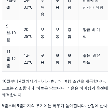
7월-8
24-
우
낮
강
피하세요,
월
33°C
높
음
함
산사태 위험
음
9
20-
보
보
강
황금 벼 계
월-10
28°C
통
통
함
절
월
11
12-
낮
보
보
좋음, 맑은
월-12
22°C
음
통
통
하늘
월
10월부터 4월까지의 건기가 최상의 여행 조건을 제공합니다.
도로는 건조합니다. 하늘은 맑습니다. 기온은 하이킹과 운전에
쾌적합니다.
5월부터 9월까지의 우기에는 폭우가 쏟아집니다. 산길에 산사