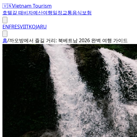
🇻🇳
Vietnam Tourism
호텔
갈 때
비자
예산
여행일정
교통
음식
보험
EN
FR
ES
VI
IT
KO
JA
RU
홈
/
까오방에서 즐길 거리: 북베트남 2026 완벽 여행 가이드