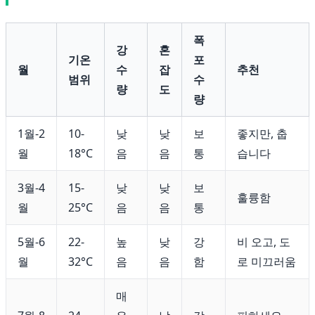
폭
강
혼
기온
포
월
수
잡
추천
범위
수
량
도
량
1월-2
10-
낮
낮
보
좋지만, 춥
월
18°C
음
음
통
습니다
3월-4
15-
낮
낮
보
훌륭함
월
25°C
음
음
통
5월-6
22-
높
낮
강
비 오고, 도
월
32°C
음
음
함
로 미끄러움
매