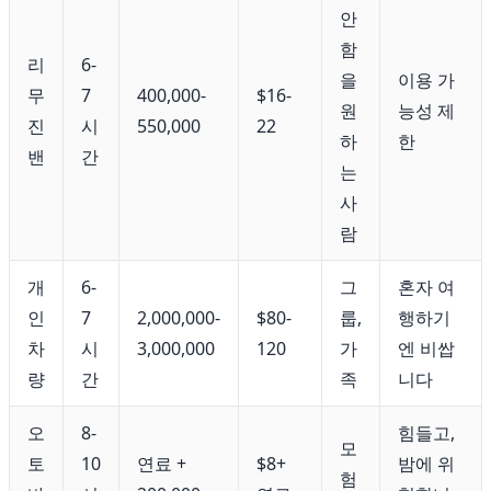
안
함
리
6-
을
이용 가
무
7
400,000-
$16-
원
능성 제
진
시
550,000
22
하
한
밴
간
는
사
람
개
6-
그
혼자 여
인
7
2,000,000-
$80-
룹,
행하기
차
시
3,000,000
120
가
엔 비쌉
량
간
족
니다
오
8-
힘들고,
모
토
10
연료 +
$8+
밤에 위
험