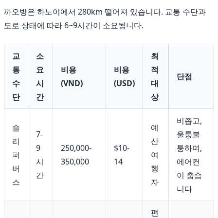
까오방은 하노이에서 280km 떨어져 있습니다. 교통 수단과
도로 상태에 따라 6~9시간이 소요됩니다.
교
소
최
통
요
비용
비용
적
단점
수
시
(VND)
(USD)
대
단
간
상
비좁고,
슬
예
7-
울퉁불
리
산
9
250,000-
$10-
퉁하며,
퍼
여
시
350,000
14
에어컨
버
행
간
이 춥습
스
자
니다
편