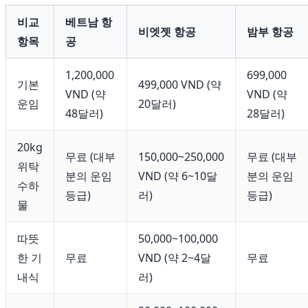
비교
베트남 항
비엣젯 항공
밤부 항공
항목
공
1,200,000
699,000
기본
499,000 VND (약
VND (약
VND (약
운임
20달러)
48달러)
28달러)
20kg
무료 (대부
150,000~250,000
무료 (대부
위탁
분의 운임
VND (약 6~10달
분의 운임
수하
등급)
러)
등급)
물
따뜻
50,000~100,000
한 기
무료
VND (약 2~4달
무료
내식
러)