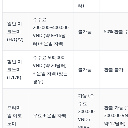
러)
수수료
일반 이
200,000~400,000
코노미
불가능
50% 환불 
VND (약 8~16달
(H/Q/V)
러) + 운임 차액
수수료 500,000
할인 이
VND (약 20달러)
코노미
불가능
환불 불가
+ 운임 차액 (있는
(T/L/K)
경우)
가능 (수
수료
프리미
환불 가능 
200,000
엄 이코
무료 + 운임 차액
300,000 VN
VND /
노미
약 12달러)
약 8달