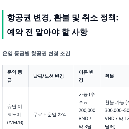
항공권 변경, 환불 및 취소 정책:
예약 전 알아야 할 사항
운임 등급별 항공권 변경 조건
운임 등
이름 변
날짜/노선 변경
환불
급
경
가능 (수
수료
환불 가능 
유연 이
200,000
300,000~50
코노미
무료 + 운임 차액
VND /
VND / 약 1
(Y/M/B)
약 8달
달러)