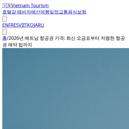
🇻🇳
Vietnam Tourism
호텔
갈 때
비자
예산
여행일정
교통
음식
보험
EN
FR
ES
VI
IT
KO
JA
RU
홈
/
2026년 베트남 항공권 가격: 최신 요금표부터 저렴한 항공
권 예약 팁까지