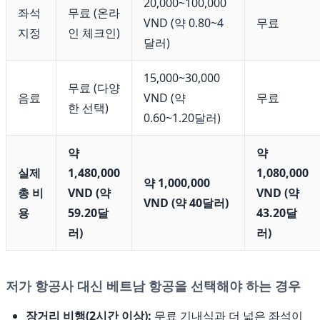
20,000~100,000
좌석
무료 (온라
VND (약 0.80~4
무료
지정
인 체크인)
달러)
15,000~30,000
무료 (다양
음료
VND (약
무료
한 선택)
0.60~1.20달러)
약
약
실제
1,480,000
1,080,000
약 1,000,000
총 비
VND (약
VND (약
VND (약 40달러)
용
59.20달
43.20달
러)
러)
저가 항공사 대신 베트남 항공을 선택해야 하는 경우
장거리 비행(2시간 이상):
무료 기내식과 더 넓은 좌석이