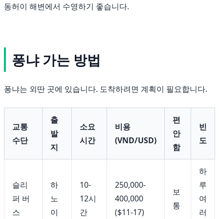
동허이 해변에서 수영하기 좋습니다.
퐁냐 가는 방법
퐁냐는 외딴 곳에 있습니다. 도착하려면 계획이 필요합니다.
출
편
교통
소요
비용
빈
발
안
수단
시간
(VND/USD)
도
지
함
하
슬리
하
10-
250,000-
루
보
퍼 버
노
12시
400,000
여
통
스
이
간
($11-17)
러