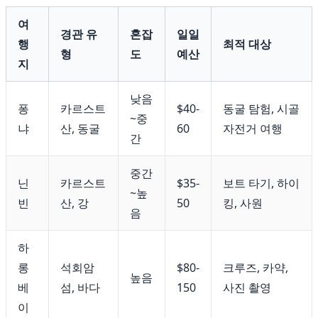
여
경관 유
혼잡
일일
행
최적 대상
형
도
예산
지
낮음
퐁
카르스트
$40-
동굴 탐험, 시골
~중
냐
산, 동굴
60
자전거 여행
간
중간
닌
카르스트
$35-
보트 타기, 하이
~높
빈
산, 강
50
킹, 사원
음
하
롱
석회암
$80-
크루즈, 카약,
높음
베
섬, 바다
150
사진 촬영
이