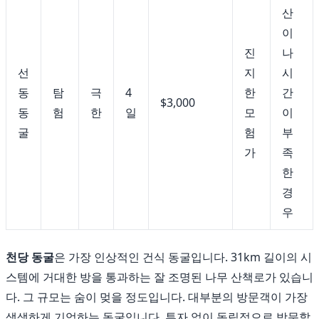
산
이
진
나
선
지
시
동
탐
극
4
한
간
$3,000
동
험
한
일
모
이
굴
험
부
가
족
한
경
우
천당 동굴
은 가장 인상적인 건식 동굴입니다. 31km 길이의 시
스템에 거대한 방을 통과하는 잘 조명된 나무 산책로가 있습니
다. 그 규모는 숨이 멎을 정도입니다. 대부분의 방문객이 가장
생생하게 기억하는 동굴입니다. 투자 없이 독립적으로 방문할