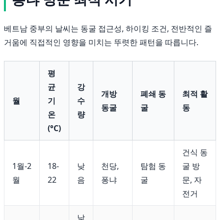
베트남 중부의 날씨는 동굴 접근성, 하이킹 조건, 전반적인 즐
거움에 직접적인 영향을 미치는 뚜렷한 패턴을 따릅니다.
평
균
강
개방
폐쇄 동
최적 활
월
기
수
동굴
굴
동
온
량
(°C)
건식 동
1월-2
18-
낮
천당,
탐험 동
굴 방
월
22
음
퐁냐
굴
문, 자
전거
낮