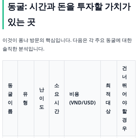
동굴: 시간과 돈을 투자할 가치가
있는 곳
이것이 퐁냐 방문의 핵심입니다. 다음은 각 주요 동굴에 대한
솔직한 분석입니다.
건
너
동
소
최
뛰
난
굴
유
요
비용
적
어
이
이
형
시
(VND/USD)
대
야
도
름
간
상
할
경
우