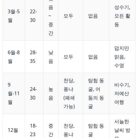
음
성수기,
3월-5
22-
~
모두
없음
모든 활
월
30
중
동
간
덥지만
6월-8
28-
낮
모두
없음
맑음,
월
35
음
수영
천당,
탐험 동
9
비수기,
24-
높
퐁냐
굴, 어
월-11
저예산
30
음
(폐쇄
둠의 동
월
여행
가능)
굴
서늘한
18-
중
천당,
탐험 동
12월
날씨 방
23
간
퐁냐
굴