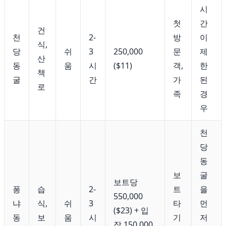
시
첫
간
건
천
2-
방
이
식,
당
쉬
3
250,000
문
제
산
동
움
시
($11)
객,
한
책
굴
간
가
된
로
족
경
우
천
당
동
보
굴
보트당
퐁
습
2-
트
을
550,000
냐
식,
쉬
3
타
먼
($23) + 입
동
보
움
시
기
저
장 150,000