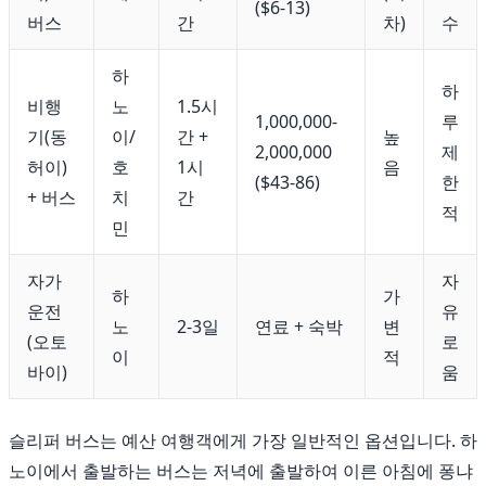
($6-13)
버스
간
차)
수
하
하
비행
노
1.5시
1,000,000-
루
기(동
이/
간 +
높
2,000,000
제
허이)
호
1시
음
($43-86)
한
+ 버스
치
간
적
민
자가
자
하
가
운전
유
노
2-3일
연료 + 숙박
변
(오토
로
이
적
바이)
움
슬리퍼 버스는 예산 여행객에게 가장 일반적인 옵션입니다. 하
노이에서 출발하는 버스는 저녁에 출발하여 이른 아침에 퐁냐