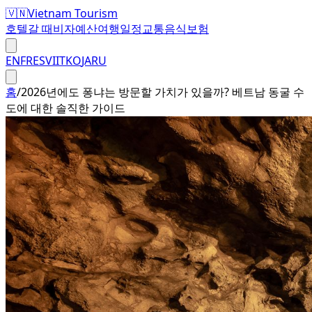
🇻🇳
Vietnam Tourism
호텔
갈 때
비자
예산
여행일정
교통
음식
보험
EN
FR
ES
VI
IT
KO
JA
RU
홈
/
2026년에도 퐁냐는 방문할 가치가 있을까? 베트남 동굴 수
도에 대한 솔직한 가이드