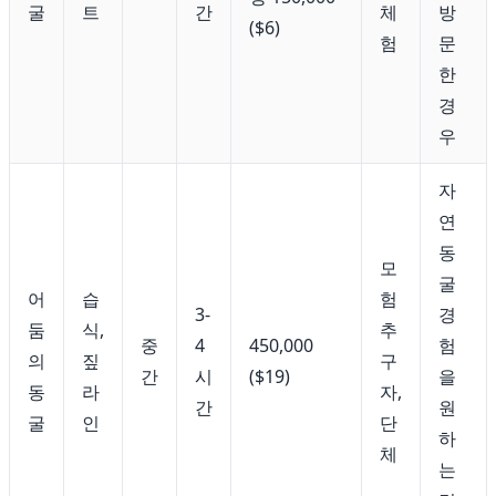
굴
트
간
체
방
($6)
험
문
한
경
우
자
연
동
모
굴
어
습
험
3-
경
둠
식,
추
중
4
450,000
험
의
짚
구
간
시
($19)
을
동
라
자,
간
원
굴
인
단
하
체
는