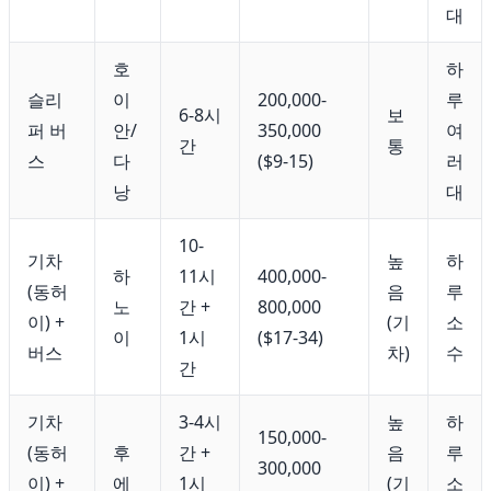
대
호
하
슬리
이
200,000-
루
6-8시
보
퍼 버
안/
350,000
여
간
통
스
다
($9-15)
러
낭
대
10-
기차
높
하
하
11시
400,000-
(동허
음
루
노
간 +
800,000
이) +
(기
소
이
1시
($17-34)
버스
차)
수
간
기차
3-4시
높
하
150,000-
(동허
후
간 +
음
루
300,000
이) +
에
1시
(기
소