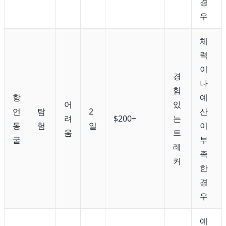
경
우
체
력
이
경
나
험
항
예
어
있
언
탐
2
산
려
$200+
는
동
험
일
이
움
트
굴
부
레
족
커
한
경
우
예