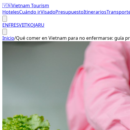
🇻🇳
Vietnam Tourism
Hoteles
Cuándo ir
Visado
Presupuesto
Itinerarios
Transport
EN
FR
ES
VI
IT
KO
JA
RU
Inicio
/
Qué comer en Vietnam para no enfermarse: guía prá