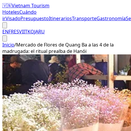
🇻🇳
Vietnam Tourism
Hoteles
Cuándo
ir
Visado
Presupuesto
Itinerarios
Transporte
Gastronomía
S
EN
FR
ES
VI
IT
KO
JA
RU
Inicio
/
Mercado de Flores de Quang Ba a las 4 de la
madrugada: el ritual prealba de Hanói