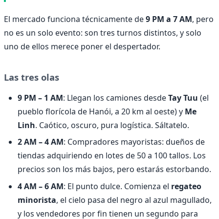
El mercado funciona técnicamente de
9 PM a 7 AM
, pero
no es un solo evento: son tres turnos distintos, y solo
uno de ellos merece poner el despertador.
Las tres olas
9 PM – 1 AM
: Llegan los camiones desde
Tay Tuu
(el
pueblo florícola de Hanói, a 20 km al oeste) y
Me
Linh
. Caótico, oscuro, pura logística. Sáltatelo.
2 AM – 4 AM
: Compradores mayoristas: dueños de
tiendas adquiriendo en lotes de 50 a 100 tallos. Los
precios son los más bajos, pero estarás estorbando.
4 AM – 6 AM
: El punto dulce. Comienza el
regateo
minorista
, el cielo pasa del negro al azul magullado,
y los vendedores por fin tienen un segundo para