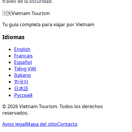
través de la oscuridad.
🇻🇳
Vietnam Tourism
Tu guía completa para viajar por Vietnam
Idiomas
English
Français
Español
Tiếng Việt
Italiano
한국어
日本語
Русский
©
2026
Vietnam Tourism.
Todos los derechos
reservados
.
Aviso legal
Mapa del sitio
Contacto