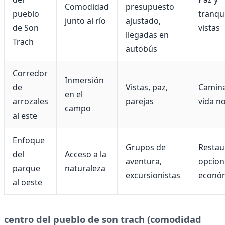
Comodidad
presupuesto
pueblo
tranqui
junto al río
ajustado,
de Son
vistas
llegadas en
Trach
autobús
Corredor
Inmersión
de
Vistas, paz,
Camina
en el
arrozales
parejas
vida n
campo
al este
Enfoque
Grupos de
Restau
del
Acceso a la
aventura,
opcion
parque
naturaleza
excursionistas
econó
al oeste
centro del pueblo de son trach (comodidad