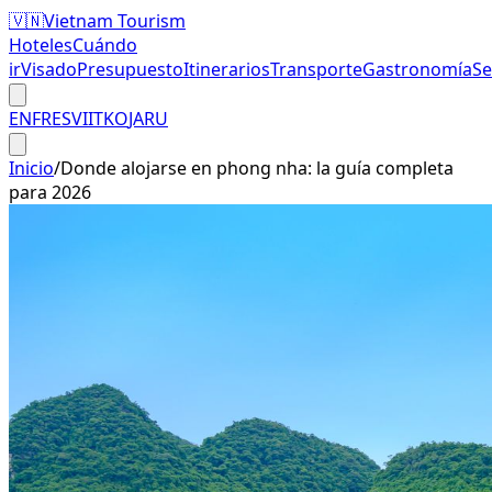
🇻🇳
Vietnam Tourism
Hoteles
Cuándo
ir
Visado
Presupuesto
Itinerarios
Transporte
Gastronomía
S
EN
FR
ES
VI
IT
KO
JA
RU
Inicio
/
Donde alojarse en phong nha: la guía completa
para 2026