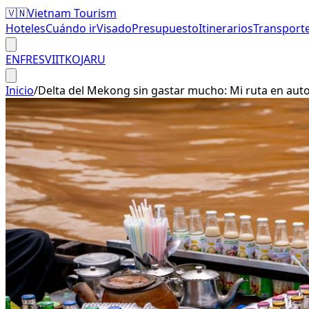
🇻🇳
Vietnam Tourism
Hoteles
Cuándo ir
Visado
Presupuesto
Itinerarios
Transport
EN
FR
ES
VI
IT
KO
JA
RU
Inicio
/
Delta del Mekong sin gastar mucho: Mi ruta en aut