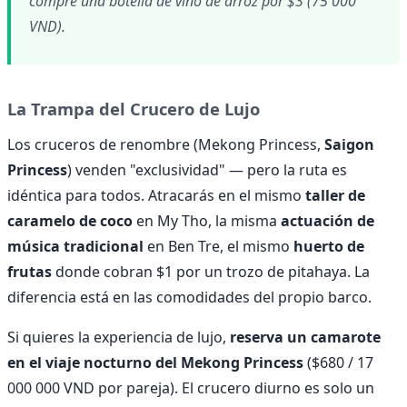
compré una botella de vino de arroz por $3 (75 000
VND).
La Trampa del Crucero de Lujo
Los cruceros de renombre (Mekong Princess,
Saigon
Princess
) venden "exclusividad" — pero la ruta es
idéntica para todos. Atracarás en el mismo
taller de
caramelo de coco
en My Tho, la misma
actuación de
música tradicional
en Ben Tre, el mismo
huerto de
frutas
donde cobran $1 por un trozo de pitahaya. La
diferencia está en las comodidades del propio barco.
Si quieres la experiencia de lujo,
reserva un camarote
en el viaje nocturno del Mekong Princess
($680 / 17
000 000 VND por pareja). El crucero diurno es solo un