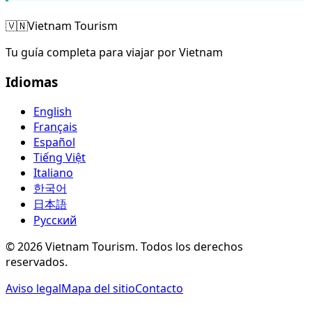
🇻🇳
Vietnam Tourism
Tu guía completa para viajar por Vietnam
Idiomas
English
Français
Español
Tiếng Việt
Italiano
한국어
日本語
Русский
©
2026
Vietnam Tourism.
Todos los derechos
reservados
.
Aviso legal
Mapa del sitio
Contacto