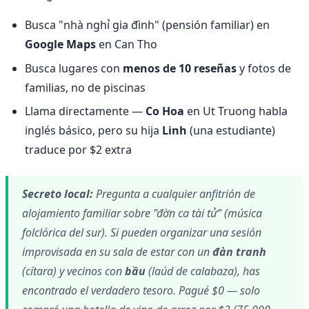
Busca "nhà nghỉ gia đình" (pensión familiar) en
Google Maps
en Can Tho
Busca lugares con
menos de 10 reseñas
y fotos de
familias, no de piscinas
Llama directamente —
Co Hoa
en Ut Truong habla
inglés básico, pero su hija
Linh
(una estudiante)
traduce por $2 extra
Secreto local:
Pregunta a cualquier anfitrión de
alojamiento familiar sobre "đờn ca tài tử" (música
folclórica del sur). Si pueden organizar una sesión
improvisada en su sala de estar con un
đàn tranh
(cítara) y vecinos con
bầu
(laúd de calabaza), has
encontrado el verdadero tesoro. Pagué $0 — solo