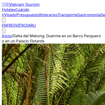
🇻🇳
Vietnam Tourism
Hoteles
Cuándo
ir
Visado
Presupuesto
Itinerarios
Transporte
Gastronomía
S
EN
FR
ES
VI
IT
KO
JA
RU
Inicio
/
Delta del Mekong: Duerme en un Barco Pesquero
o en un Palacio Flotante