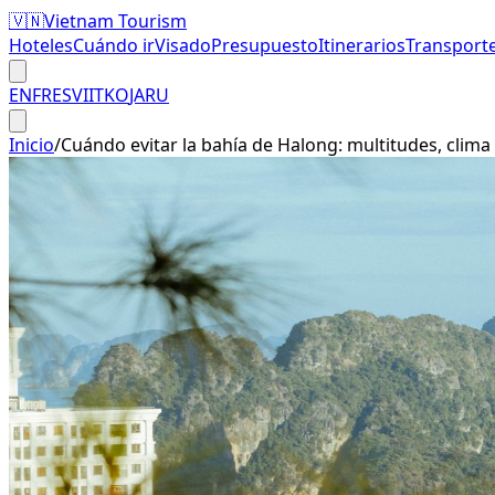
🇻🇳
Vietnam Tourism
Hoteles
Cuándo ir
Visado
Presupuesto
Itinerarios
Transport
EN
FR
ES
VI
IT
KO
JA
RU
Inicio
/
Cuándo evitar la bahía de Halong: multitudes, clima 