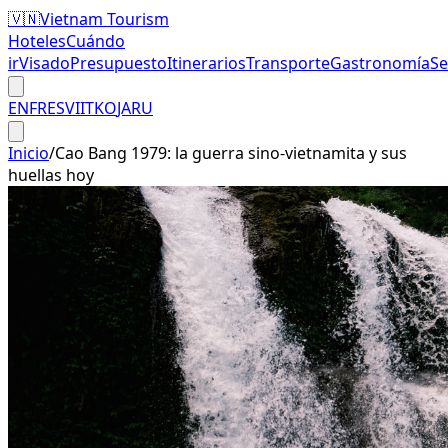
🇻🇳
Vietnam Tourism
Hoteles
Cuándo
ir
Visado
Presupuesto
Itinerarios
Transporte
Gastronomía
S
EN
FR
ES
VI
IT
KO
JA
RU
Inicio
/
Cao Bang 1979: la guerra sino-vietnamita y sus
huellas hoy