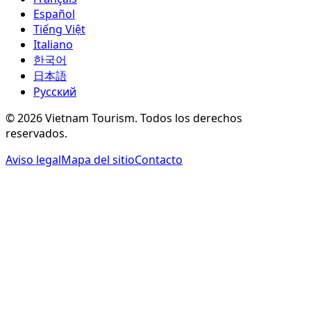
Español
Tiếng Việt
Italiano
한국어
日本語
Русский
©
2026
Vietnam Tourism.
Todos los derechos
reservados
.
Aviso legal
Mapa del sitio
Contacto