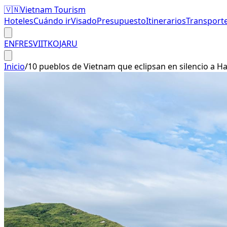
🇻🇳
Vietnam Tourism
Hoteles
Cuándo ir
Visado
Presupuesto
Itinerarios
Transport
EN
FR
ES
VI
IT
KO
JA
RU
Inicio
/
10 pueblos de Vietnam que eclipsan en silencio a H