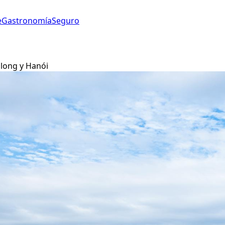
e
Gastronomía
Seguro
along y Hanói